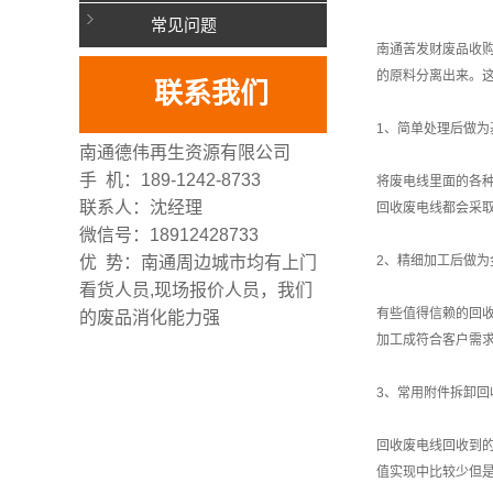
常见问题
南通苦发财废品收
的原料分离出来。
联系我们
1、简单处理后做为
南通德伟再生资源有限公司
手 机：189-1242-8733
将废电线里面的各
联系人：沈经理
回收废电线都会采
微信号：18912428733
优 势：南通周边城市均有上门
2、精细加工后做为
看货人员,现场报价人员，我们
有些值得信赖的回
的废品消化能力强
加工成符合客户需
3、常用附件拆卸回
回收废电线回收到
值实现中比较少但