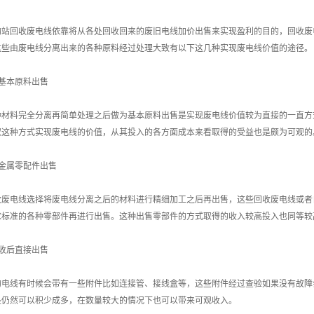
购站回收废电线依靠将从各处回收回来的废旧电线加价出售来实现盈利的目的，回收废
这些由废电线分离出来的各种原料经过处理大致有以下这几种实现废电线价值的途径。
基本原料出售
种材料完全分离再简单处理之后做为基本原料出售是实现废电线价值较为直接的一直方
取这种方式实现废电线的价值，从其投入的各方面成本来看取得的受益也是颇为可观的
金属零配件出售
收废电线选择将废电线分离之后的材料进行精细加工之后再出售，这些回收废电线或者
求标准的各种零部件再进行出售。这种出售零部件的方式取得的收入较高投入也同等较
收后直接出售
的电线有时候会带有一些附件比如连接管、接线盒等，这些附件经过查验如果没有故障
是仍然可以积少成多，在数量较大的情况下也可以带来可观收入。