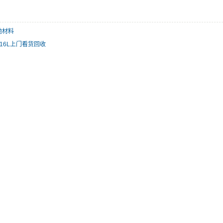
地材料
16L上门看货回收